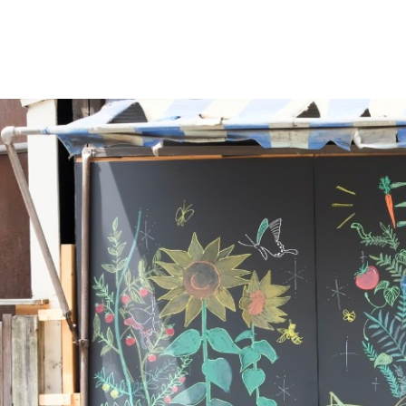
デコレーション
花壇材
レイズドベッドプランター
プランター・シェルフ
アーチ・トレリス
園芸用品
ガーデンツール
温 室