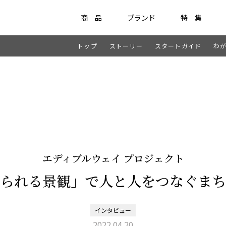
商 品
ブランド
特 集
トップ
ストーリー
スタートガイド
わ
Item
ラティス・フェンス
ラティス・フェンス
アクセサリー
竹垣・袖垣・枝折戸
庭
-
KAGU
ひかりノベーション
美WOOD
エディブルウェイ プロジェクト
られる景観」で
人と人をつなぐまち
インタビュー
2022.04.20