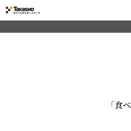
Category
ラティス・フェンス
収納庫・室外機カバー
デッキ・タイル・人工芝
UNI SHADE
ポーチ・オーニング
「食べ
シェード
テーブル・チェアー・パラソル
ライト・イルミネーション