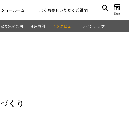
ショールーム
よくお寄せいただくご質問
Shop
が家の家庭菜園
使用事例
インタビュー
ラインナップ
ゲート
VegTrug
づくり