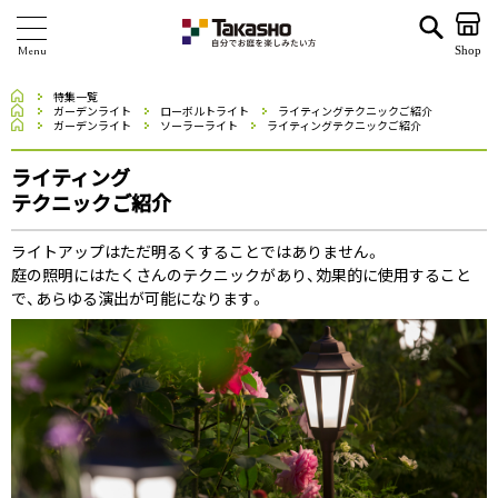
Shop
商 品
ホーム
特集一覧
ホーム
ガーデンライト
ローボルトライト
ライティングテクニックご紹介
ホーム
ガーデンライト
ソーラーライト
ライティングテクニックご紹介
ブランド
ライティング
海外ブランド・シリーズ
テクニックご紹介
特 集
ライトアップはただ明るくすることではありません。
庭の照明にはたくさんのテクニックがあり、効果的に使用すること
ショールーム
で、あらゆる演出が可能になります。
企業情報
関連サイト
サポート