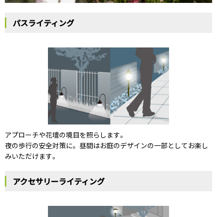
パスライティング
Mailform
FAQ
メールでお問合せ
よくお寄せいただくご質問
0120-51-4128
Tel.
受付時間 / 9:00-17:00（土日祝休み）
アプローチや花壇の境目を照らします。
夜の歩行の安全対策に。 昼間はお庭のデザインの一部としてお楽し
みいただけます。
アクセサリーライティング