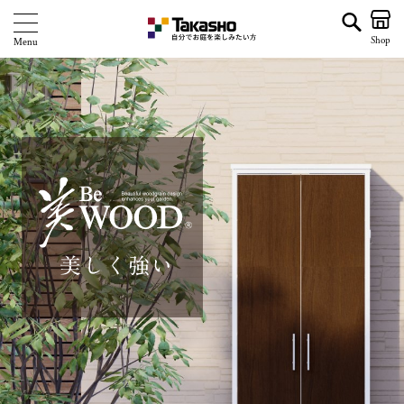
Shop
商 品
ブランド
海外ブランド・シリーズ
特 集
ショールーム
企業情報
関連サイト
サポート